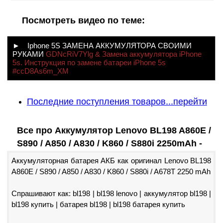
Посмотреть видео по теме:
► Iphone 5S ЗАМЕНА АККУМУЛЯТОРА СВОИМИ
РУКАМИ
GDNcRiV7Ylg & Замена аккумулятора iPhone
5s. Инструкция по замене батареи iPhone 5s
#ccD8As6m_XM
Последние поступления товаров...перейти
Все про Аккумулятор Lenovo BL198 A860E /
S890 / A850 / A830 / K860 / S880i 2250mAh -
Аккумуляторная батарея АКБ как оригинал Lenovo BL198
A860E / S890 / A850 / A830 / K860 / S880i / A678T 2250 mAh
Спрашивают как: bl198 | bl198 lenovo | аккумулятор bl198 |
bl198 купить | батарея bl198 | bl198 батарея купить