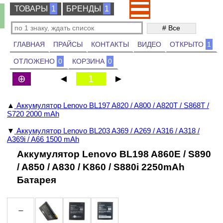
ТОВАРЫ
ТОВАРЫ
1
БРЕНДЫ
БРЕНДЫ
1
ГЛАВНАЯ
ПРАЙСЫ
КОНТАКТЫ
ВИДЕО
ОТКРЫТО
1
ОТЛОЖЕНО
0
КОРЗИНА
0
⊕
◄
1
►
▲
Аккумулятор Lenovo BL197 A820 / A800 / A820T / S868T /
S720 2000 mAh
▼
Аккумулятор Lenovo BL203 A369 / A269 / A316 / A318 /
A369i / A66 1500 mAh
Аккумулятор Lenovo BL198 A860E / S890
/ A850 / A830 / K860 / S880i 2250mAh
Батарея