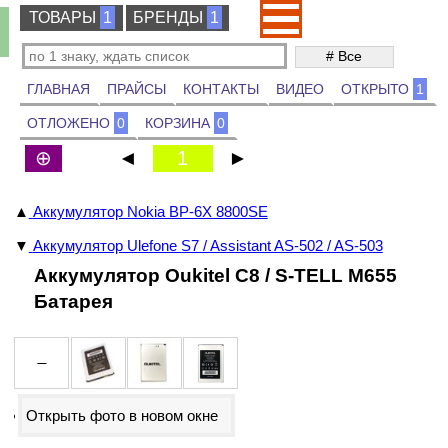
ТОВАРЫ
ТОВАРЫ
1
БРЕНДЫ
БРЕНДЫ
1
ГЛАВНАЯ
ПРАЙСЫ
КОНТАКТЫ
ВИДЕО
ОТКРЫТО
1
ОТЛОЖЕНО
0
КОРЗИНА
0
⊕
◄
1
►
▲
Аккумулятор Nokia BP-6X 8800SE
▼
Аккумулятор Ulefone S7 / Assistant AS-502 / AS-503
Аккумулятор Oukitel C8 / S-TELL M655
Батарея
Открыть фото в новом окне