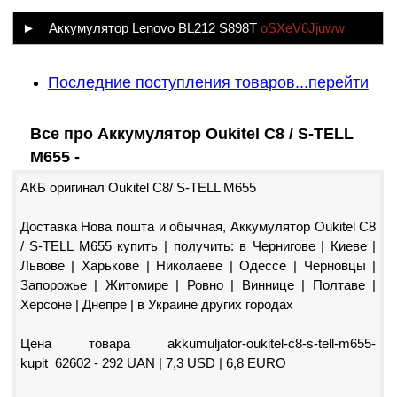
► Аккумулятор Lenovo BL212 S898T
oSXeV6Jjuww
Последние поступления товаров...перейти
Все про Аккумулятор Oukitel C8 / S-TELL
M655 -
АКБ оригинал Oukitel C8/­ S-TELL M655
Доставка Нова пошта и обычная, Аккумулятор Oukitel C8
/ S-TELL M655 купить | получить: в Чернигове | Киеве |
Львове | Харькове | Николаеве | Одессе | Черновцы |
Запорожье | Житомире | Ровно | Виннице | Полтаве |
Херсоне | Днепре | в Украине других городах
Цена товара akkumuljator-oukitel-c8-s-tell-m655-
kupit_62602 - 292 UAN | 7,3 USD | 6,8 EURO