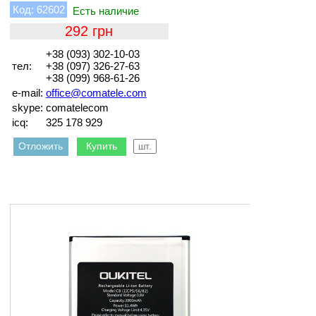
62602
292
+38 (093) 302-10-03
тел:
+38 (097) 326-27-63
+38 (099) 968-61-26
e-mail:
office@comatele.com
skype:
comatelecom
icq:
325 178 929
Отложить
Купить