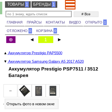
ТОВАРЫ
ТОВАРЫ
1
БРЕНДЫ
БРЕНДЫ
1
ГЛАВНАЯ
ПРАЙСЫ
КОНТАКТЫ
ВИДЕО
ОТКРЫТО
1
ОТЛОЖЕНО
0
КОРЗИНА
0
⊕
◄
1
►
▲
Аккумулятор Prestigio PAP5500
▼
Аккумулятор Samsung Galaxy A5 2017 A520
Аккумулятор Prestigio PSP7511 / 3512
Батарея
Открыть фото в новом окне