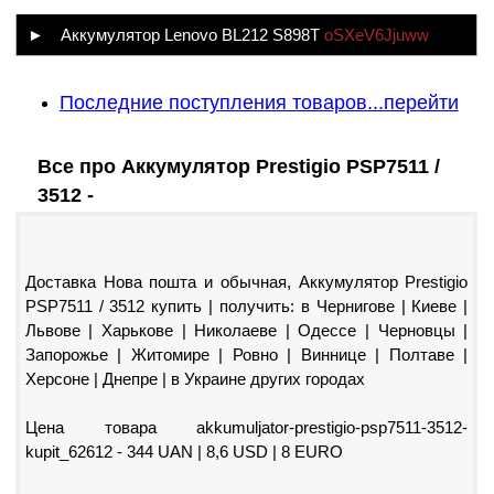
► Аккумулятор Lenovo BL212 S898T
oSXeV6Jjuww
Последние поступления товаров...перейти
Все про Аккумулятор Prestigio PSP7511 /
3512 -
Доставка Нова пошта и обычная, Аккумулятор Prestigio
PSP7511 / 3512 купить | получить: в Чернигове | Киеве |
Львове | Харькове | Николаеве | Одессе | Черновцы |
Запорожье | Житомире | Ровно | Виннице | Полтаве |
Херсоне | Днепре | в Украине других городах
Цена товара akkumuljator-prestigio-psp7511-3512-
kupit_62612 - 344 UAN | 8,6 USD | 8 EURO