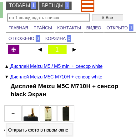
ТОВАРЫ
ТОВАРЫ
1
БРЕНДЫ
БРЕНДЫ
1
ГЛАВНАЯ
ПРАЙСЫ
КОНТАКТЫ
ВИДЕО
ОТКРЫТО
1
ОТЛОЖЕНО
0
КОРЗИНА
0
⊕
◄
1
►
▲
Дисплей Meizu M5 / M5 mini + сенсор white
▼
Дисплей Meizu M5C M710H + сенсор white
Дисплей Meizu M5C M710H + сенсор
black Экран
Открыть фото в новом окне