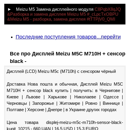
► Meizu M5 Замена дисплейного модуля
C8PqbX8qJQ
&Разборка и замена дисплея Meizu M5 #_cLpcTxOBPU
&Meizu M5 - разборка, замена дисплея #tTTPjV0_QMI
Последние поступления товаров...перейти
Все про Дисплей Meizu M5C M710H + сенсор
black -
Дисплей (LCD) Meizu M5c (M710h) с сенсором чёрный
Доставка Нова пошта и обычная, Дисплей Meizu M5C
M710H + сенсор black купить | получить: в Чернигове |
Киеве | Львове | Харькове | Николаеве | Одессе |
Черновцы | Запорожье | Житомире | Ровно | Виннице |
Полтаве | Херсоне | Днепре | в Украине других городах
Цена товара displej-meizu-m5c-m710h-sensor-black-
kupit_10215 - 660 UAN | 16,5 USD | 15,3 EURO