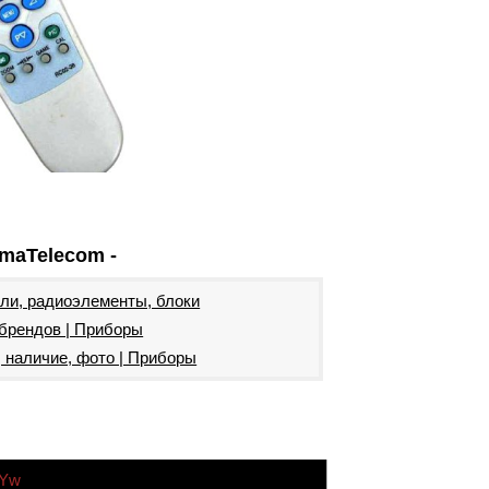
maTelecom -
ели, радиоэлементы, блоки
 брендов | Приборы
, наличие, фото | Приборы
7Yw