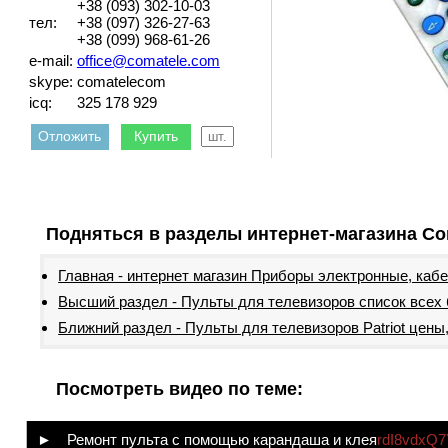
+38 (093) 302-10-03
тел:
+38 (097) 326-27-63
+38 (099) 968-61-26
e-mail:
office@comatele.com
skype:
comatelecom
icq:
325 178 929
Отложить
Купить
Подняться в разделы интернет-магазина Co
Главная - интернет магазин Приборы электронные, каб
Высший раздел - Пульты для телевизоров список всех
Ближний раздел - Пульты для телевизоров Patriot цены
Посмотреть видео по теме:
► Ремонт пульта с помощью карандаша и клея
rdI8vdxQ