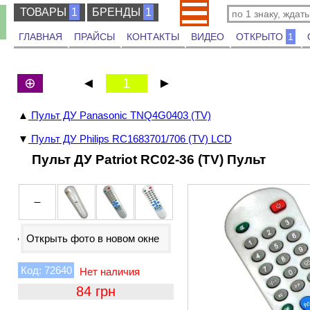
ТОВАРЫ
ТОВАРЫ
1
БРЕНДЫ
БРЕНДЫ
1
ГЛАВНАЯ
ПРАЙСЫ
КОНТАКТЫ
ВИДЕО
ОТКРЫТО
1
⊕
◄
1
►
▲
Пульт ДУ Panasonic TNQ4G0403 (TV)
▼
Пульт ДУ Philips RC1683701/706 (TV) LCD
Пульт ДУ Patriot RC02-36 (TV) Пульт
Открыть фото в новом окне
72640
84