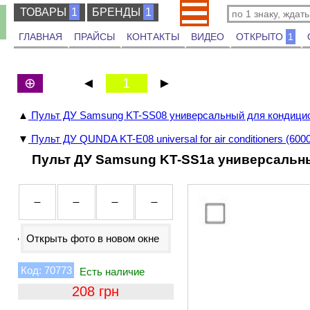
ТОВАРЫ
ТОВАРЫ
1
БРЕНДЫ
БРЕНДЫ
1
ГЛАВНАЯ
ПРАЙСЫ
КОНТАКТЫ
ВИДЕО
ОТКРЫТО
1
⊕
◄
1
►
▲
Пульт ДУ Samsung KT-SS08 универсальный для кондици
▼
Пульт ДУ QUNDA KT-E08 universal for air conditioners (6000 
Пульт ДУ Samsung KT-SS1a универсальн
Открыть фото в новом окне
70773
208