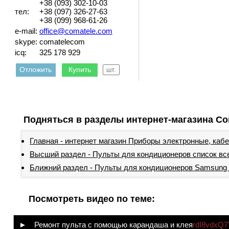
+38 (093) 302-10-03
тел:
+38 (097) 326-27-63
+38 (099) 968-61-26
e-mail:
office@comatele.com
skype:
comatelecom
icq:
325 178 929
Отложить
Купить
Подняться в разделы интернет-магазина Co
Главная - интернет магазин Приборы электронные, каб
Высший раздел - Пульты для кондиционеров список вс
Ближний раздел - Пульты для кондиционеров Samsung 
Посмотреть видео по теме:
► Ремонт пульта с помощью карандаша и клея
rdI8vdxQ