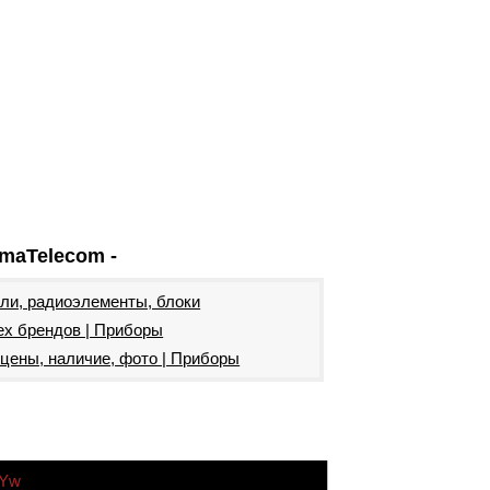
maTelecom -
ели, радиоэлементы, блоки
ех брендов | Приборы
цены, наличие, фото | Приборы
7Yw