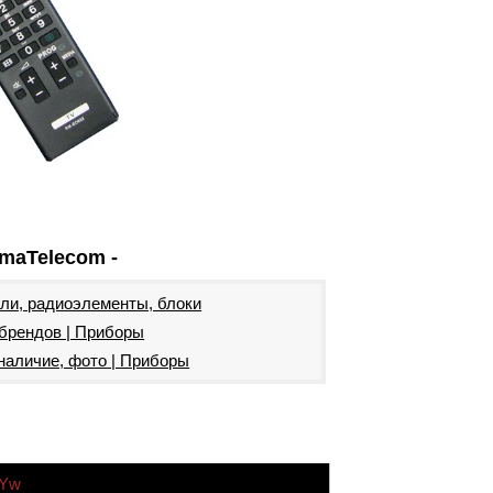
maTelecom -
ели, радиоэлементы, блоки
 брендов | Приборы
наличие, фото | Приборы
7Yw