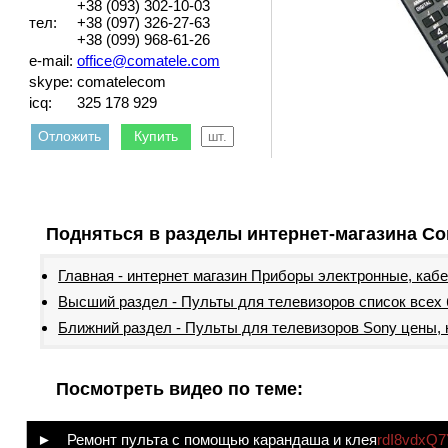
+38 (093) 302-10-03
тел:
+38 (097) 326-27-63
+38 (099) 968-61-26
e-mail:
office@comatele.com
skype:
comatelecom
icq:
325 178 929
Отложить
Купить
Подняться в разделы интернет-магазина Co
Главная - интернет магазин Приборы электронные, каб
Высший раздел - Пульты для телевизоров список всех
Ближний раздел - Пульты для телевизоров Sony цены, 
Посмотреть видео по теме:
► Ремонт пульта с помощью карандаша и клея
rdI8vdxQ