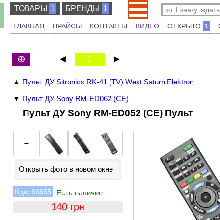
ТОВАРЫ
ТОВАРЫ
1
БРЕНДЫ
БРЕНДЫ
1
ГЛАВНАЯ
ПРАЙСЫ
КОНТАКТЫ
ВИДЕО
ОТКРЫТО
1
⊕
◄
1
►
▲
Пульт ДУ Sitronics RK-41 (TV) West Saturn Elektron
▼
Пульт ДУ Sony RM-ED062 (CE)
Пульт ДУ Sony RM-ED052 (CE) Пульт
Открыть фото в новом окне
68655
140