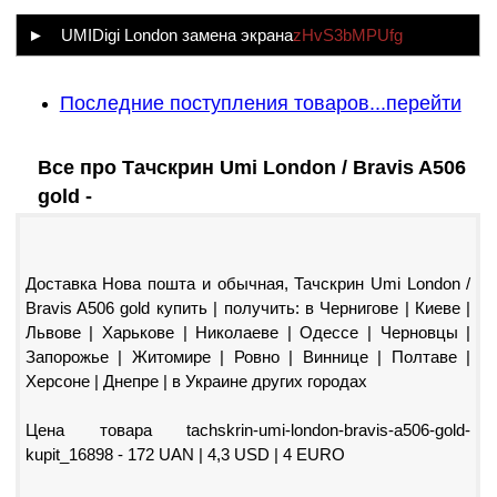
► UMIDigi London замена экрана
zHvS3bMPUfg
Последние поступления товаров...перейти
Все про Тачскрин Umi London / Bravis A506
gold -
Доставка Нова пошта и обычная, Тачскрин Umi London /
Bravis A506 gold купить | получить: в Чернигове | Киеве |
Львове | Харькове | Николаеве | Одессе | Черновцы |
Запорожье | Житомире | Ровно | Виннице | Полтаве |
Херсоне | Днепре | в Украине других городах
Цена товара tachskrin-umi-london-bravis-a506-gold-
kupit_16898 - 172 UAN | 4,3 USD | 4 EURO