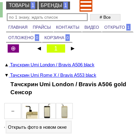
ТОВАРЫ
ТОВАРЫ
1
БРЕНДЫ
БРЕНДЫ
1
ГЛАВНАЯ
ПРАЙСЫ
КОНТАКТЫ
ВИДЕО
ОТКРЫТО
1
ОТЛОЖЕНО
0
КОРЗИНА
0
⊕
◄
1
►
▲
Тачскрин Umi London / Bravis A506 black
▼
Тачскрин Umi Rome X / Bravis A553 black
Тачскрин Umi London / Bravis A506 gold
Сенсор
Открыть фото в новом окне